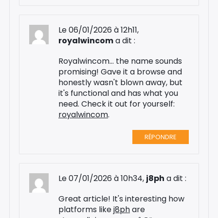
Le 06/01/2026 à 12h11,
royalwincom
a dit :
Royalwincom... the name sounds
promising! Gave it a browse and
honestly wasn't blown away, but
it's functional and has what you
need. Check it out for yourself:
royalwincom
.
RÉPONDRE
Le 07/01/2026 à 10h34,
j8ph
a dit :
Great article! It's interesting how
platforms like
j8ph
are