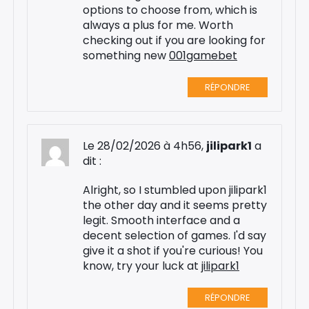
options to choose from, which is
always a plus for me. Worth
checking out if you are looking for
something new
001gamebet
RÉPONDRE
Le 28/02/2026 à 4h56,
jilipark1
a
dit :
Alright, so I stumbled upon jilipark1
the other day and it seems pretty
legit. Smooth interface and a
decent selection of games. I'd say
give it a shot if you're curious! You
know, try your luck at
jilipark1
RÉPONDRE