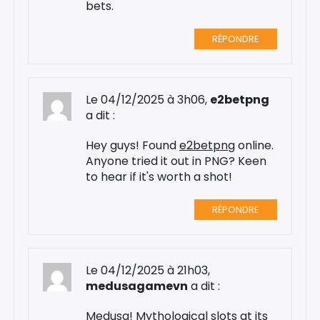
bets.
RÉPONDRE
Le 04/12/2025 à 3h06,
e2betpng
a dit :
Hey guys! Found
e2betpng
online.
Anyone tried it out in PNG? Keen
to hear if it's worth a shot!
RÉPONDRE
Le 04/12/2025 à 21h03,
medusagamevn
a dit :
Medusa! Mythological slots at its