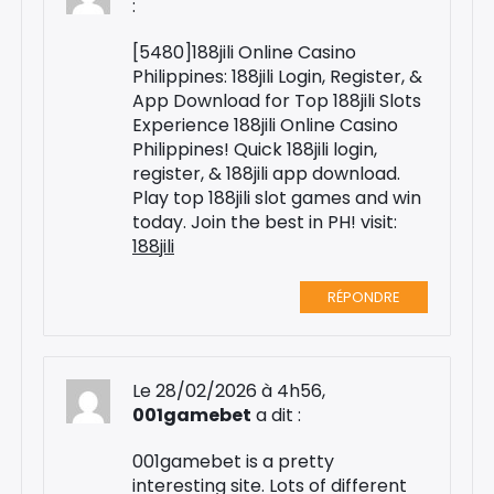
:
[5480]188jili Online Casino
Philippines: 188jili Login, Register, &
App Download for Top 188jili Slots
Experience 188jili Online Casino
Philippines! Quick 188jili login,
register, & 188jili app download.
Play top 188jili slot games and win
today. Join the best in PH! visit:
188jili
RÉPONDRE
Le 28/02/2026 à 4h56,
001gamebet
a dit :
001gamebet is a pretty
interesting site. Lots of different