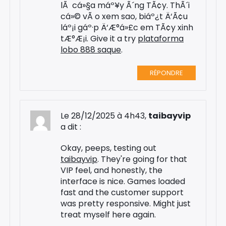
lÃ cá»§a máº¥y Ã´ng TÃ¢y. ThÃ´i
cá»© vÃ o xem sao, biáº¿t Ä‘Ã¢u
Rechercher
láº¡i gáº·p Ä‘Æ°á»£c em TÃ¢y xinh
:
tÆ°Æ¡i. Give it a try
plataforma
lobo 888 saque
.
RÉPONDRE
Le 28/12/2025 à 4h43,
taibayvip
a dit :
Okay, peeps, testing out
taibayvip
. They're going for that
VIP feel, and honestly, the
interface is nice. Games loaded
fast and the customer support
was pretty responsive. Might just
treat myself here again.