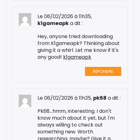
Le 06/02/2026 à 11h35,
k1gameapk
a dit :
Hey, anyone tried downloading
from K1gameapk? Thinking about
giving it a whirl. Let me know if it's
any good!
k1gameapk
RÉPONDRE
Le 06/02/2026 à 11h35,
pk68
a dit :
Pk68...hmm, interesting. I don't
know much about it yet, but I'm
always willing to check out
something new. Worth
researching, maybe? Give it a