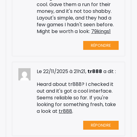
cool. Gave them a run for their
money, and it's not too shabby.
Layout's simple, and they had a
few games I hadn't seen before.
Might be worth a look:
79kings1
RÉPONDRE
Le 22/11/2025 à 21h21,
tr888
a dit :
Heard about tr888? I checked it
out and it's got a cool interface.
Seems reliable so far. If you're
looking for something fresh, take
a look at
tr888
.
RÉPONDRE