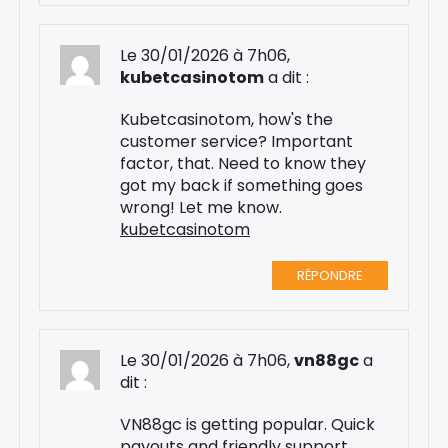
Le 30/01/2026 à 7h06,
kubetcasinotom
a dit :
Kubetcasinotom, how's the
customer service? Important
factor, that. Need to know they
got my back if something goes
wrong! Let me know.
kubetcasinotom
RÉPONDRE
Le 30/01/2026 à 7h06,
vn88gc
a
dit :
VN88gc is getting popular. Quick
payouts and friendly support.