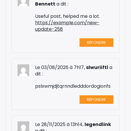
Bennett
a dit :
Useful post, helped me a lot.
https://example.com/new-
update-258
RÉPONDRE
Le 03/08/2026 à 7h17,
slwuriiftl
a
dit :
pslxwmjdjtqrnndledddordogionfs
RÉPONDRE
Le 28/11/2025 à 13h14,
legendlink
a dit :