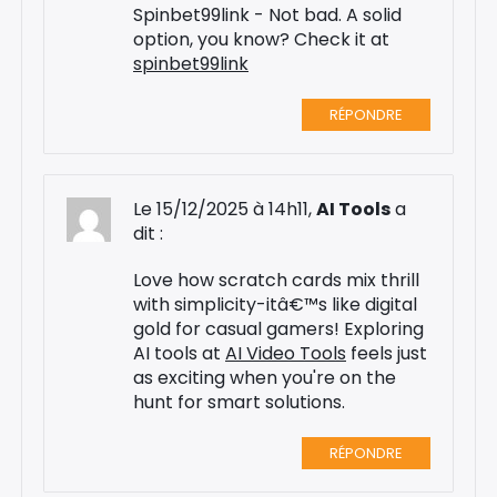
Spinbet99link - Not bad. A solid
option, you know? Check it at
spinbet99link
RÉPONDRE
Le 15/12/2025 à 14h11,
AI Tools
a
dit :
Love how scratch cards mix thrill
with simplicity-itâ€™s like digital
gold for casual gamers! Exploring
AI tools at
AI Video Tools
feels just
as exciting when you're on the
hunt for smart solutions.
RÉPONDRE