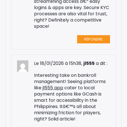
streamlining access â€“ easy
logins & apps are key. Secure KYC
processes are also vital for trust,
right? Definitely a competitive
space!
RÉPONDRE
Le 18/01/2026 à 15h38,
jl555
a dit :
Interesting take on bankroll
management! Seeing platforms
like
jl555 app
cater to local
payment options like GCash is
smart for accessibility in the
Philippines. Itâ€™s all about
minimizing friction for players,
right? Solid article!