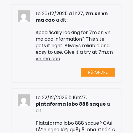
Le 20/12/2025 à 1h27,
7m.cn vn
ma cao
a dit :
Specifically looking for 7m.cn vn
ma cao information? This site
gets it right. Always reliable and
easy to use. Give it a try at
7m.cn
vn ma cao
.
RÉPONDRE
Le 22/12/2025 à 16h27,
plataforma lobo 888 saque
a
dit :
×
Plataforma lobo 888 saque? CÃ¡i
tÃªn nghe láº¡ quÃ¡ Ã nha. Cháº¯c