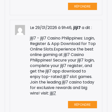
RÉPONDRE
Le 29/01/2026 à 9h46,
jljl7
a dit :
jljl7 - jljl7 Casino Philippines: Login,
Register & App Download for Top
Online Slots.Experience the best
online gaming at jljl7 Casino
Philippines! Secure your jljl7 login,
complete your jljl7 register, and
get the jljl7 app download to
enjoy top-rated jljl7 slot games.
Join the leading jljl7 casino today
for exclusive rewards and big
wins! visit:
jljl7
RÉPONDRE