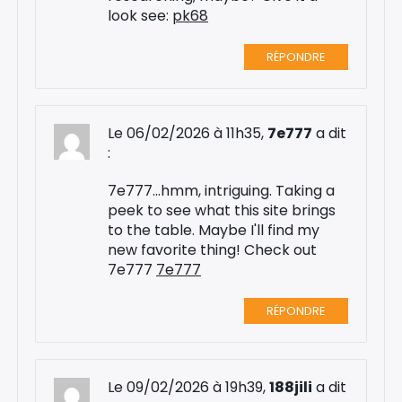
look see:
pk68
RÉPONDRE
Le 06/02/2026 à 11h35,
7e777
a dit
:
7e777...hmm, intriguing. Taking a
peek to see what this site brings
to the table. Maybe I'll find my
new favorite thing! Check out
7e777
7e777
RÉPONDRE
Le 09/02/2026 à 19h39,
188jili
a dit