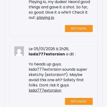
Playing io, my dudes! Heard good
things and gave it a shot. So far,
so good. Give it a whirl! Check it
out:
playing io
RÉPONDRE
Le 05/01/2026 à 2h26,
lada777extorsion
a dit :
Yo heads up guys.
lada777extorsion sounds super
sketchy (extorsion?). Maybe
avoid this one eh? Safety first
folks. Dont risk it guys.
lada777extorsion
RÉPONDRE