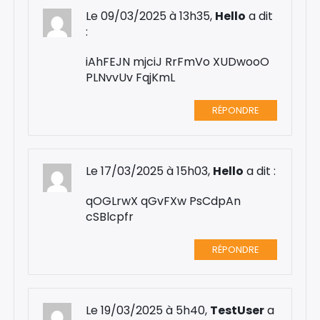
Le 09/03/2025 à 13h35,
Hello
a dit
:
iAhFEJN mjciJ RrFmVo XUDwooO
PLNvvUv FqjKmL
RÉPONDRE
Le 17/03/2025 à 15h03,
Hello
a dit :
qOGLrwX qGvFXw PsCdpAn
cSBlcpfr
RÉPONDRE
Le 19/03/2025 à 5h40,
TestUser
a