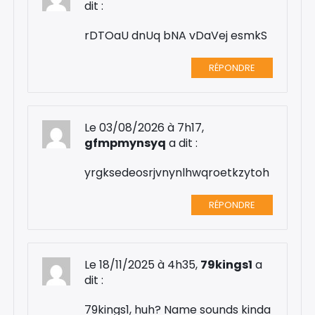
dit :
rDTOaU dnUq bNA vDaVej esmkS
RÉPONDRE
Le 03/08/2026 à 7h17,
gfmpmynsyq
a dit :
yrgksedeosrjvnynlhwqroetkzytoh
RÉPONDRE
Le 18/11/2025 à 4h35,
79kings1
a
dit :
79kings1, huh? Name sounds kinda